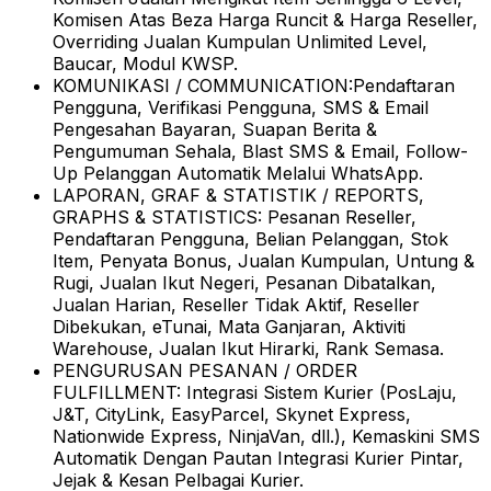
Komisen Atas Beza Harga Runcit & Harga Reseller,
Overriding Jualan Kumpulan Unlimited Level,
Baucar, Modul KWSP.
KOMUNIKASI / COMMUNICATION:
Pendaftaran
Pengguna, Verifikasi Pengguna, SMS & Email
Pengesahan Bayaran, Suapan Berita &
Pengumuman Sehala, Blast SMS & Email, Follow-
Up Pelanggan Automatik Melalui WhatsApp.
LAPORAN, GRAF & STATISTIK / REPORTS,
GRAPHS & STATISTICS:
Pesanan Reseller,
Pendaftaran Pengguna, Belian Pelanggan, Stok
Item, Penyata Bonus, Jualan Kumpulan, Untung &
Rugi, Jualan Ikut Negeri, Pesanan Dibatalkan,
Jualan Harian, Reseller Tidak Aktif, Reseller
Dibekukan, eTunai, Mata Ganjaran, Aktiviti
Warehouse, Jualan Ikut Hirarki, Rank Semasa.
PENGURUSAN PESANAN / ORDER
FULFILLMENT:
Integrasi Sistem Kurier (PosLaju,
J&T, CityLink, EasyParcel, Skynet Express,
Nationwide Express, NinjaVan, dll.), Kemaskini SMS
Automatik Dengan Pautan Integrasi Kurier Pintar,
Jejak & Kesan Pelbagai Kurier.