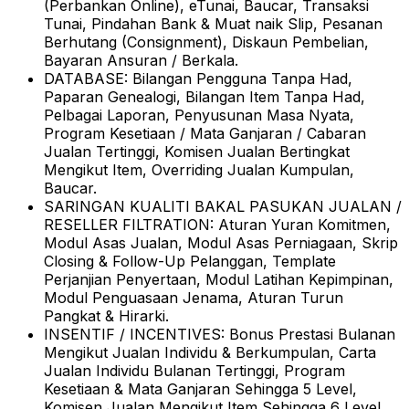
(Perbankan Online), eTunai, Baucar, Transaksi
Tunai, Pindahan Bank & Muat naik Slip, Pesanan
Berhutang (Consignment), Diskaun Pembelian,
Bayaran Ansuran / Berkala.
DATABASE:
Bilangan Pengguna Tanpa Had,
Paparan Genealogi, Bilangan Item Tanpa Had,
Pelbagai Laporan, Penyusunan Masa Nyata,
Program Kesetiaan / Mata Ganjaran / Cabaran
Jualan Tertinggi, Komisen Jualan Bertingkat
Mengikut Item, Overriding Jualan Kumpulan,
Baucar.
SARINGAN KUALITI BAKAL PASUKAN JUALAN /
RESELLER FILTRATION:
Aturan Yuran Komitmen,
Modul Asas Jualan, Modul Asas Perniagaan, Skrip
Closing & Follow-Up Pelanggan, Template
Perjanjian Penyertaan, Modul Latihan Kepimpinan,
Modul Penguasaan Jenama, Aturan Turun
Pangkat & Hirarki.
INSENTIF / INCENTIVES:
Bonus Prestasi Bulanan
Mengikut Jualan Individu & Berkumpulan, Carta
Jualan Individu Bulanan Tertinggi, Program
Kesetiaan & Mata Ganjaran Sehingga 5 Level,
Komisen Jualan Mengikut Item Sehingga 6 Level,