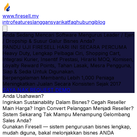
www.firesell.my
intro
features
langgan
syarikat
faq
hubungi
blog
Anda Sedang Mencari Software Mengurus Leader / Ejen
/ Dropship & Susur Galur Bisnes Anda?
PANDU UJI
FIRESELL HARI INI SECARA PERCUMA
Heavy Duty, Lengkap Pelbagai Ciri, Shopping Cart,
Integrasi Kurier, Insentif Prestasi, Hirarki MOQ, Komisen,
Loyalty Reward Points, Tahan Lasak,
Mesra Pengguna,
Siap & Sedia Untuk Digunakan.
Berpengalaman Membantu Lebih 1,000 Peniaga
Meningkatkan Jualan Secara Konsisten Sejak 2017
SAYA NAK REQUEST DEMO
Anda Usahawan?
Inginkan Sustainability Dalam Bisnes? Cegah Reseller
Main Harga? Ingin Convert Pelanggan Menjadi Reseller?
Sistem Sekarang Tak Mampu Menampung Gelombang
Sales Anda?
Gunakan Firesell — sistem pengurusan bisnes lengkap,
mudah diguna, bakal melonjakkan bisnes ANDA